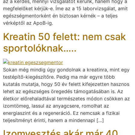
az a kérdés, mennyi vizsgálatot kérünk, hanem hogy a
megfelelőket kérjük-e. Íme az a 15 laborvizsgálat, amit
egészségmentorként én biztosan kérnék – a teljes
vérképtől az ApoB-ig.
Kreatin 50 felett: nem csak
sportolóknak…..
Sokan még mindig úgy gondolnak a kreatinra, mint egy
testépítő-kiegészítőre. Pedig ma már egyre több
kutatás mutatja, hogy 50 év felett kifejezetten hasznos
lehet az egészséges öregedés támogatásában is. Az
életkor előrehaladtával természetes módon csökken az
izomtömeg, lassul az anyagcsere, romolhat az
energiaszint és a regeneráció. Ez nemcsak a fizikai
teljesítményt érinti, hanem a mindennapi […]
Izomvesztés akár már 40