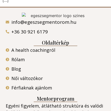
[…]
info@egeszsegmentorom.hu
+36 30 921 6179
Oldaltérkép
A health coachingról
Rólam
Blog
Női változókor
Férfiaknak ajánlom
Mentorprogram
Egyéni figyelem, átlátható struktúra és valódi