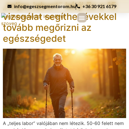
„teljes labort” kérj! Ez a 15
info@egeszsegmentorom.hu
+36 30 921 6179
vizsgálat segíthet évekkel
tovább megőrizni az
A HEALTH COACHINGRÓL
egészségedet
A „teljes labor” valójában nem létezik. 50-60 felett nem