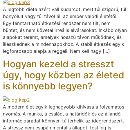
A legtöbb diéta azért vall kudarcot, mert túl szigorú, túl
bonyolult vagy túl távol áll az ember valódi életétől.
Egy fenntartható étkezési rendszer nem tilt, nem
büntet, és nem követel irreális elvárásokat. Inkább olyan
alapokat teremt, amelyek hosszú távon működnek, és
illeszkednek a mindennapokhoz. A stabil étkezés egyik
legfontosabb alapja a reggeli. Nem kell nagy […]
Hogyan kezeld a stresszt
úgy, hogy közben az életed
is könnyebb legyen?
A modern élet egyik legnagyobb kihívása a folyamatos
nyomás. A munka, a család, a határidők és az állandó
információáradat könnyen túlterhelik az idegrendszert.
A stressz nem csupán mentális állapot: testileg is