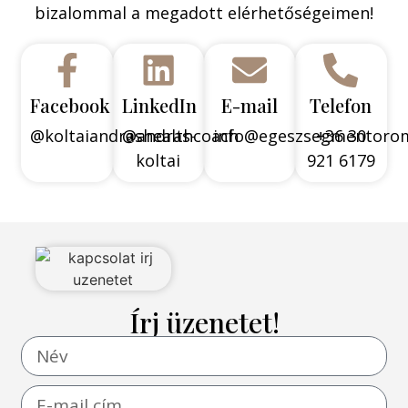
bizalommal a megadott elérhetőségeimen!
Facebook
LinkedIn
E-mail
Telefon
@koltaiandrashealthcoach
@andras-
info@egeszsegmentoro
+36 30
koltai
921 6179
Írj üzenetet!