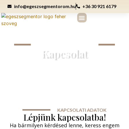
info@egeszsegmentorom.hu
+36 30 921 6179
A HEALTH COACHINGRÓL
KERESS BIZALOMMAL!
Kapcsolat
KAPCSOLATI ADATOK
Lépjünk kapcsolatba!
Ha bármilyen kérdésed lenne, keress engem