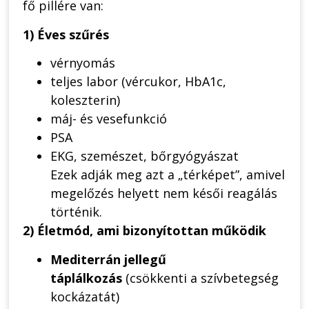
fő pillére van:
1) Éves szűrés
vérnyomás
teljes labor (vércukor, HbA1c,
koleszterin)
máj- és vesefunkció
PSA
EKG, szemészet, bőrgyógyászat
Ezek adják meg azt a „térképet”, amivel
megelőzés helyett nem késői reagálás
történik.
2) Életmód, ami bizonyítottan működik
Mediterrán jellegű
táplálkozás
(csökkenti a szívbetegség
kockázatát)