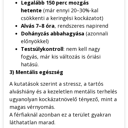
Legalább 150 perc mozgás
hetente
(már ennyi 20–30%-kal
csökkenti a keringési kockázatot)
Alvás 7–8 óra
, rendszeres napirend
Dohányzás abbahagyása
(azonnali
előnyökkel)
Testsúlykontroll
: nem kell nagy
fogyás, már kis változás is óriási
hatású.
3) Mentális egészség
A kutatások szerint a stressz, a tartós
alváshiány és a kezeletlen mentális terhelés
ugyanolyan kockázatnövelő tényező, mint a
magas vérnyomás.
A férfiaknál azonban ez a terület gyakran
láthatatlan marad.