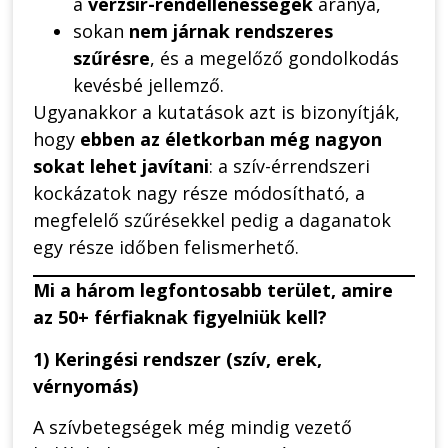
a
vérzsír-rendellenességek
aránya,
sokan
nem járnak rendszeres
szűrésre
, és a megelőző gondolkodás
kevésbé jellemző.
Ugyanakkor a kutatások azt is bizonyítják,
hogy
ebben az életkorban még nagyon
sokat lehet javítani
: a szív-érrendszeri
kockázatok nagy része módosítható, a
megfelelő szűrésekkel pedig a daganatok
egy része időben felismerhető.
Mi a három legfontosabb terület, amire
az 50+ férfiaknak figyelniük kell?
1) Keringési rendszer (szív, erek,
vérnyomás)
A szívbetegségek még mindig vezető