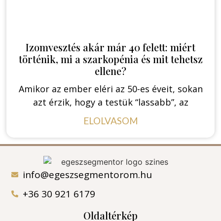
Izomvesztés akár már 40 felett: miért
történik, mi a szarkopénia és mit tehetsz
ellene?
Amikor az ember eléri az 50-es éveit, sokan
azt érzik, hogy a testük “lassabb”, az
ELOLVASOM
info@egeszsegmentorom.hu
+36 30 921 6179
Oldaltérkép