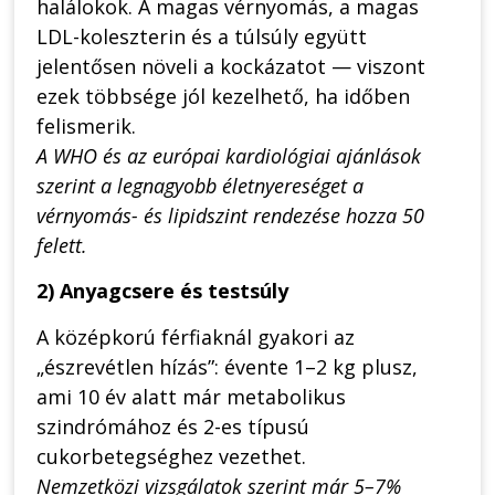
halálokok. A magas vérnyomás, a magas
LDL-koleszterin és a túlsúly együtt
jelentősen növeli a kockázatot — viszont
ezek többsége jól kezelhető, ha időben
felismerik.
A WHO és az európai kardiológiai ajánlások
szerint a legnagyobb életnyereséget a
vérnyomás- és lipidszint rendezése hozza 50
felett.
2) Anyagcsere és testsúly
A középkorú férfiaknál gyakori az
„észrevétlen hízás”: évente 1–2 kg plusz,
ami 10 év alatt már metabolikus
szindrómához és 2-es típusú
cukorbetegséghez vezethet.
Nemzetközi vizsgálatok szerint már 5–7%