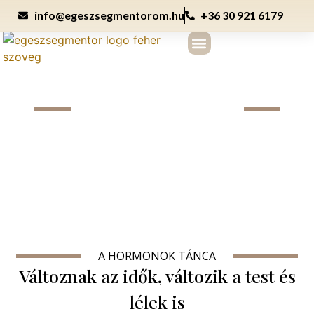
info@egeszsegmentorom.hu
+36 30 921 6179
A HEALTH COACHINGRÓL
KIFEJEZETTEN NŐKNEK
Női változókor
A HORMONOK TÁNCA
Változnak az idők, változik a test és
lélek is