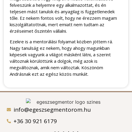
felveszünk a helyemre egy alkalmazottat, és én
teljesen mást tanulok és anyagilag is függetlenedek
tőle. Ez nekem fontos volt, hogy ne érezzem magam
kiszolgáltatottnak, mert emiatt nem tudtam az
érzéseimet őszintén vállalni.
Ezekre is a mentorálási folyamat közben jöttem rá.
Nagy tanulság ez nekem, hogy ahogy magunkban
képesek vagyunk a világot másként látni, a szerint
változnak körülöttünk a dolgok, még azok is
megváltoznak, amik nem változtak. Köszönöm
Andrásnak ezt az egész közös munkát.
info@egeszsegmentorom.hu
+36 30 921 6179