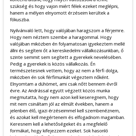
szükség és hogy vajon miért félek ezeket meglépni,
hanem a mélyen elnyomott érzéseim kerültek a
fókuszba.
Nyilvánvaló lett, hogy valójában haragszom a férjemre.
Hogy nem néztem szembe a haragommal. Hogy
valójában miközben én folyamatosan igyekeztem mellé
állni és segíteni őt a kereskedelmi vállalkozásunkban, ő
szinte semmit sem segített a gyerekek nevelésében.
Pedig a gyerekek is közös vállalkozás. Én
természetesnek vettem, hogy az nem a férfi dolga,
miközben én sok férfimunkát végeztem nőként.
Elnyomtam a dühömet, ami csak nőtt bennem évről
évre. Az Andrással együtt végzett közös munka
megmutatta, hogy nem azon kell keseregnem, hogy
mit nem csináltam jól az elmúlt években, hanem a
jelenben élő, igazi érzéseimmel kell szembenéznem,
és azokat kell megértenem és elfogadnom magamban.
Keresnem kell a lehetőségeket és a megfelelő
formákat, hogy kifejezzem ezeket. Sok hasonló