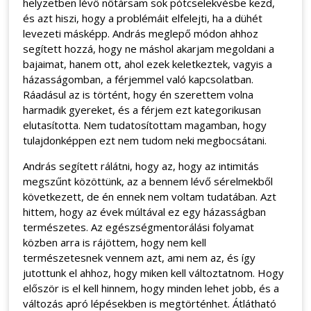
helyzetben lévő nőtársam sok pótcselekvésbe kezd,
és azt hiszi, hogy a problémáit elfelejti, ha a dühét
levezeti másképp. András meglepő módon ahhoz
segített hozzá, hogy ne máshol akarjam megoldani a
bajaimat, hanem ott, ahol ezek keletkeztek, vagyis a
házasságomban, a férjemmel való kapcsolatban.
Ráadásul az is történt, hogy én szerettem volna
harmadik gyereket, és a férjem ezt kategorikusan
elutasította. Nem tudatosítottam magamban, hogy
tulajdonképpen ezt nem tudom neki megbocsátani.
András segített rálátni, hogy az, hogy az intimitás
megszűnt közöttünk, az a bennem lévő sérelmekből
következett, de én ennek nem voltam tudatában. Azt
hittem, hogy az évek múltával ez egy házasságban
természetes. Az egészségmentorálási folyamat
közben arra is rájöttem, hogy nem kell
természetesnek vennem azt, ami nem az, és így
jutottunk el ahhoz, hogy miken kell változtatnom. Hogy
először is el kell hinnem, hogy minden lehet jobb, és a
változás apró lépésekben is megtörténhet. Átlátható