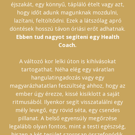
éjszakát, egy könnyű, tápláló ételt vagy azt,
hogy időt adunk magunknak mozdulni,
lazítani, feltöltődni. Ezek a látszólag apró
döntések hosszú távon óriási erőt adhatnak.
Ebben tud nagyot segíteni egy Health
Coach.
A változó kor lelki úton is kihívásokat
tartogathat. Néha elég egy váratlan
hangulatingadozás vagy egy
magyarázhatatlan feszültség ahhoz, hogy az
ember úgy érezze, kissé kisiklott a saját
ritmusából. Ilyenkor segít visszatalálni egy
mély levegő, egy rövid séta, egy csendes
pillanat. A belső egyensúly megőrzése
legalább olyan fontos, mint a testi egészség,
hiszen a két terület szorosan összefonódik.