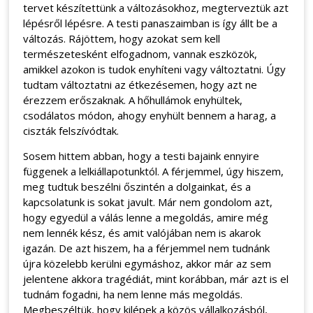
tervet készítettünk a változásokhoz, megterveztük azt
lépésről lépésre. A testi panaszaimban is így állt be a
változás. Rájöttem, hogy azokat sem kell
természetesként elfogadnom, vannak eszközök,
amikkel azokon is tudok enyhíteni vagy változtatni. Úgy
tudtam változtatni az étkezésemen, hogy azt ne
érezzem erőszaknak. A hőhullámok enyhültek,
csodálatos módon, ahogy enyhült bennem a harag, a
ciszták felszívódtak.
Sosem hittem abban, hogy a testi bajaink ennyire
függenek a lelkiállapotunktól. A férjemmel, úgy hiszem,
meg tudtuk beszélni őszintén a dolgainkat, és a
kapcsolatunk is sokat javult. Már nem gondolom azt,
hogy egyedül a válás lenne a megoldás, amire még
nem lennék kész, és amit valójában nem is akarok
igazán. De azt hiszem, ha a férjemmel nem tudnánk
újra közelebb kerülni egymáshoz, akkor már az sem
jelentene akkora tragédiát, mint korábban, már azt is el
tudnám fogadni, ha nem lenne más megoldás.
Megbeszéltük, hogy kilépek a közös vállalkozásból,