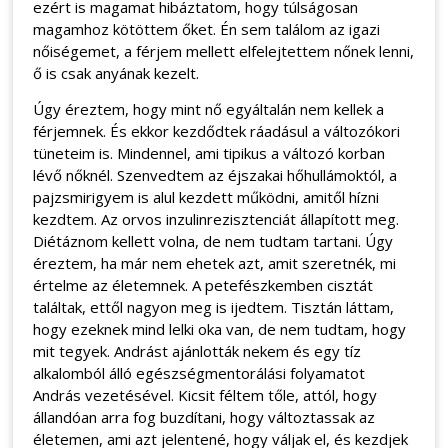
ezért is magamat hibáztatom, hogy túlságosan
magamhoz kötöttem őket. Én sem találom az igazi
nőiségemet, a férjem mellett elfelejtettem nőnek lenni,
ő is csak anyának kezelt.
Úgy éreztem, hogy mint nő egyáltalán nem kellek a
férjemnek. És ekkor kezdődtek ráadásul a változókori
tüneteim is. Mindennel, ami tipikus a változó korban
lévő nőknél. Szenvedtem az éjszakai hőhullámoktól, a
pajzsmirigyem is alul kezdett működni, amitől hízni
kezdtem. Az orvos inzulinrezisztenciát állapított meg.
Diétáznom kellett volna, de nem tudtam tartani. Úgy
éreztem, ha már nem ehetek azt, amit szeretnék, mi
értelme az életemnek. A petefészkemben cisztát
találtak, ettől nagyon meg is ijedtem. Tisztán láttam,
hogy ezeknek mind lelki oka van, de nem tudtam, hogy
mit tegyek. Andrást ajánlották nekem és egy tíz
alkalomból álló egészségmentorálási folyamatot
András vezetésével. Kicsit féltem tőle, attól, hogy
állandóan arra fog buzdítani, hogy változtassak az
életemen, ami azt jelentené, hogy váljak el, és kezdjek