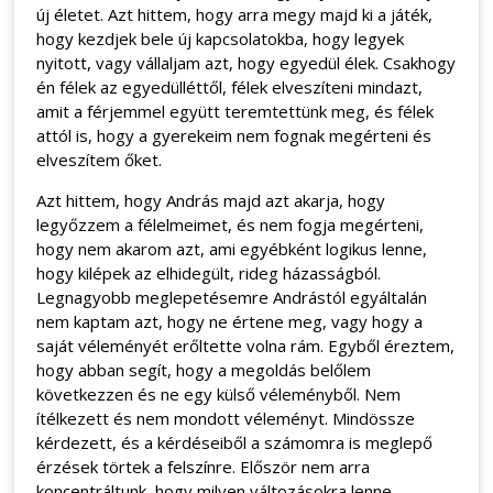
új életet. Azt hittem, hogy arra megy majd ki a játék,
hogy kezdjek bele új kapcsolatokba, hogy legyek
nyitott, vagy vállaljam azt, hogy egyedül élek. Csakhogy
én félek az egyedülléttől, félek elveszíteni mindazt,
amit a férjemmel együtt teremtettünk meg, és félek
attól is, hogy a gyerekeim nem fognak megérteni és
elveszítem őket.
Azt hittem, hogy András majd azt akarja, hogy
legyőzzem a félelmeimet, és nem fogja megérteni,
hogy nem akarom azt, ami egyébként logikus lenne,
hogy kilépek az elhidegült, rideg házasságból.
Legnagyobb meglepetésemre Andrástól egyáltalán
nem kaptam azt, hogy ne értene meg, vagy hogy a
saját véleményét erőltette volna rám. Egyből éreztem,
hogy abban segít, hogy a megoldás belőlem
következzen és ne egy külső véleményből. Nem
ítélkezett és nem mondott véleményt. Mindössze
kérdezett, és a kérdéseiből a számomra is meglepő
érzések törtek a felszínre. Először nem arra
koncentráltunk, hogy milyen változásokra lenne