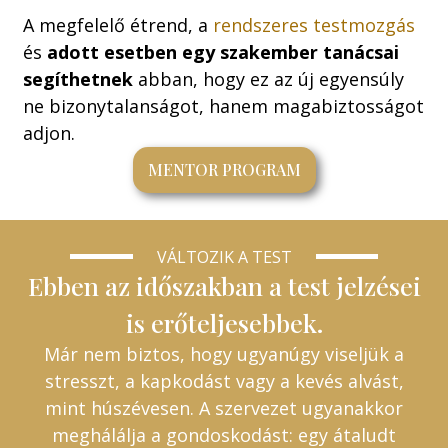
A megfelelő étrend, a
rendszeres testmozgás
és
adott esetben egy szakember tanácsai
segíthetnek
abban, hogy ez az új egyensúly
ne bizonytalanságot, hanem magabiztosságot
adjon.
MENTOR PROGRAM
VÁLTOZIK A TEST
Ebben az időszakban a test jelzései
is erőteljesebbek.
Már nem biztos, hogy ugyanúgy viseljük a
stresszt, a kapkodást vagy a kevés alvást,
mint húszévesen. A szervezet ugyanakkor
meghálálja a gondoskodást: egy átaludt