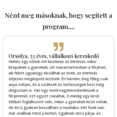
Nézd meg másoknak, hogy segített a
program....
Orsolya, 53 éves, vállalkozó kereskedő
Nehéz egy nőnek mit kezdenie az életével, mikor
kirepülnek a gyerekek, ott marad kettesben a férjével,
aki felett ugyanúgy elszálltak az évek, az intimitás
teljesen megkopott köztünk. Én harminc évig főleg csak
anya voltam, és a szülések és terhességek közt még
dolgoztam is. Van egy textil nagykereskedésünk a
férjemmel, ezt együtt csináltuk, ő mindig egy kicsit
többet foglalkozott vele, mikor a gyerekek kicsit voltak,
de én is gyakran beszálltam a munkába. Két fiunk van,
már önállóak mind a ketten. Egyiknek sincs párja, és