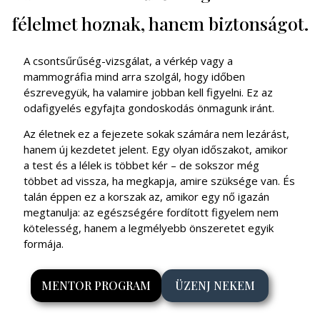
félelmet hoznak, hanem biztonságot.
A csontsűrűség-vizsgálat, a vérkép vagy a
mammográfia mind arra szolgál, hogy időben
észrevegyük, ha valamire jobban kell figyelni. Ez az
odafigyelés egyfajta gondoskodás önmagunk iránt.
Az életnek ez a fejezete sokak számára nem lezárást,
hanem új kezdetet jelent. Egy olyan időszakot, amikor
a test és a lélek is többet kér – de sokszor még
többet ad vissza, ha megkapja, amire szüksége van. És
talán éppen ez a korszak az, amikor egy nő igazán
megtanulja: az egészségére fordított figyelem nem
kötelesség, hanem a legmélyebb önszeretet egyik
formája.
MENTOR PROGRAM
ÜZENJ NEKEM