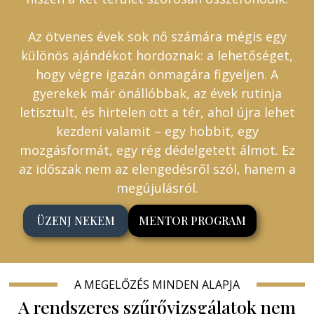
Az ötvenes évek sok nő számára mégis egy
különös ajándékot hordoznak: a lehetőséget,
hogy végre igazán önmagára figyeljen. A
gyerekek már önállóbbak, az évek rutinja
letisztult, és hirtelen ott a tér, ahol újra lehet
kezdeni valamit – egy hobbit, egy
mozgásformát, egy rég dédelgetett álmot. Ez
az időszak nem az elengedésről szól, hanem a
megújulásról.
ÜZENJ NEKEM
MENTOR PROGRAM
A MEGELŐZÉS MINDEN ALAPJA
A rendszeres szűrővizsgálatok nem