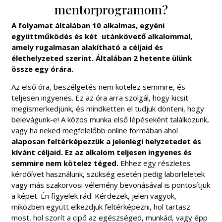
mentorprogramom?
A folyamat általában 10 alkalmas, egyéni
együttműködés és két utánkövető alkalommal,
amely rugalmasan alakítható a céljaid és
élethelyzeted szerint.
Általában 2 hetente ülünk
össze egy órára.
Az első óra, beszélgetés nem kötelez semmire, és
teljesen ingyenes. Ez az óra arra szolgál, hogy kicsit
megismerkedjünk, és mindketten el tudjuk dönteni, hogy
belevágunk-e! A közös munka első lépéseként találkozunk,
vagy ha neked megfelelőbb online formában ahol
alaposan feltérképezzük a jelenlegi helyzetedet és
kívánt céljaid. Ez az alkalom teljesen ingyenes és
semmire nem kötelez téged.
Ehhez egy részletes
kérdőívet használunk, szükség esetén pedig laborleletek
vagy más szakorvosi vélemény bevonásával is pontosítjuk
a képet. Én figyelek rád. Kérdezek, jelen vagyok,
miközben együtt elkezdjük feltérképezni, hol tartasz
most, hol szorít a cipő az egészséged, munkád, vagy épp