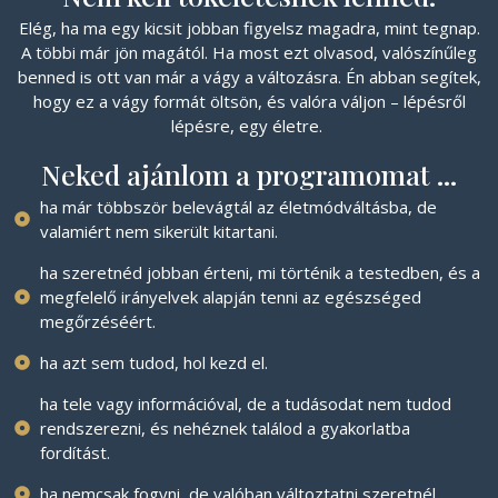
Elég, ha ma egy kicsit jobban figyelsz magadra, mint tegnap.
A többi már jön magától. Ha most ezt olvasod, valószínűleg
benned is ott van már a vágy a változásra. Én abban segítek,
hogy ez a vágy formát öltsön, és valóra váljon – lépésről
lépésre, egy életre.
Neked ajánlom a programomat ...
ha már többször belevágtál az életmódváltásba, de
valamiért nem sikerült kitartani.
ha szeretnéd jobban érteni, mi történik a testedben, és a
megfelelő irányelvek alapján tenni az egészséged
megőrzéséért.
ha azt sem tudod, hol kezd el.
ha tele vagy információval, de a tudásodat nem tudod
rendszerezni, és nehéznek találod a gyakorlatba
fordítást.
ha nemcsak fogyni, de valóban változtatni szeretnél.