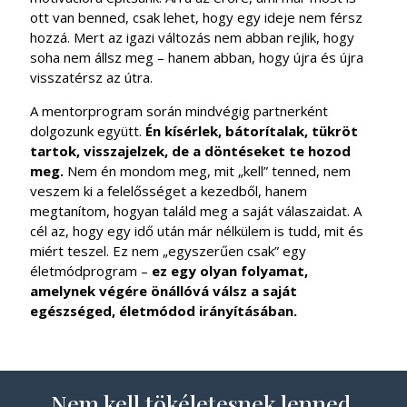
ott van benned, csak lehet, hogy egy ideje nem férsz
hozzá. Mert az igazi változás nem abban rejlik, hogy
soha nem állsz meg – hanem abban, hogy újra és újra
visszatérsz az útra.
A mentorprogram során mindvégig partnerként
dolgozunk együtt.
Én kísérlek, bátorítalak, tükröt
tartok, visszajelzek, de a döntéseket te hozod
meg.
Nem én mondom meg, mit „kell” tenned, nem
veszem ki a felelősséget a kezedből, hanem
megtanítom, hogyan találd meg a saját válaszaidat. A
cél az, hogy egy idő után már nélkülem is tudd, mit és
miért teszel. Ez nem „egyszerűen csak” egy
életmódprogram –
ez egy olyan folyamat,
amelynek végére önállóvá válsz a saját
egészséged, életmódod irányításában.
Nem kell tökéletesnek lenned.