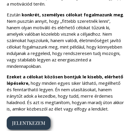
a motivációd terén.
Ezután
konkrét, személyes célokat fogalmazunk meg
.
Nem pusztán annyit, hogy „fittebb szeretnék lenni”,
hanem olyan motiváló és elérhető célokat tűzünk ki,
amelyek valóban közelebb visznek a céljaidhoz. Nem
számokat hajszolunk, hanem valódi, életminőséget javító
célokat fogalmazunk meg, mint például, hogy könnyebben
induljanak a reggeleid, hogy rendszeresen tudj mozogni,
vagy stabilabb legyen az energiaszinted a
mindennapokban.
Ezeket a célokat közösen bontjuk le kisebb, elérhető
lépésekre,
hogy minden egyes siker látható, megélhető
és fenntartható legyen. Én nem utasításokat, hanem
iránytűt adok a kezedbe, hogy tudd, merre érdemes
haladnod. És azt is megtanítom, hogyan maradj úton akkor
is, amikor közbeszól az élet vagy elfogy a lendület.
JELENTKEZEM