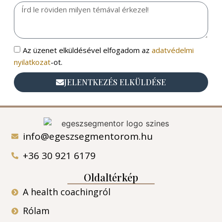
Az üzenet elküldésével elfogadom az
adatvédelmi
nyilatkozat
-ot.
JELENTKEZÉS ELKÜLDÉSE
info@egeszsegmentorom.hu
+36 30 921 6179
Oldaltérkép
A health coachingról
Rólam