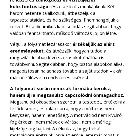
kulcsfontosságú
része a közös munkánknak. Két-
három hetente találkozunk, átbeszéljük a
tapasztalataidat, és ha szükséges, finomhangoljuk a
tervet. Ez a dinamikus kapcsolódás segít abban, hogy
valóban fenntartható, működő változás jöjjön létre.
Végül, a folyamat lezárásakor
értékeljük az elért
eredményeket
, és átnézzük, hogyan tudod a
megszilárdulóban lévő szokásokat önállóan is
továbbvinni. Segítek abban, hogy biztos alapokon állva,
magabiztosan haladhass tovább a saját utadon – akár
már nélkülözve a rendszeres kísérést.
A folyamat során nemcsak formába kerülsz,
hanem újra megtanulsz kapcsolódni önmagadhoz.
Megtanulod okosabban szeretni a testedet, értékelni a
fejlődésedet, és rálátni arra, hogy a változás nem
kényszer, hanem lehetőség. A motivációd nem kívülről
fog érkezni, nem mások elvárásai, nem a mérleg
kijelzője fog hajtani. A célunk az, hogy belső
motivációra építsünk. Arra az erőre, ami már most is