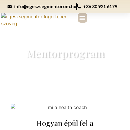
info@egeszsegmentorom.hu
+36 30 921 6179
A HEALTH COACHINGRÓL
ÉRD EL A VÁLTOZÁST - MARADJ JÁTÉKBAN
Mentorprogram
Hogyan épül fel a