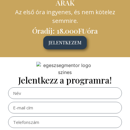
ÁRAK
Az első óra ingyenes, és nem kötelez
semmire.
Óradíj: 18.000Ft/óra
JELENTKEZEM
Jelentkezz a programra!