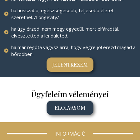
ha hosszabb, egészségesebb, teljesebb életet
szeretnél. /Longevity/
ha úgy érzed, nem megy egyedül, mert elfáradtál,
elvesztetted a lendületed.
ha már régóta vágysz arra, hogy végre jól érezd magad a
bőrödben.
JELENTKEZEM
Ügyfeleim véleményei
ELOLVASOM
INFORMÁCIÓ