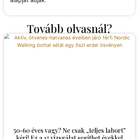
alapját adják.
Tovább olvasnál?
50-60 éves vagy? Ne csak „teljes labort”
kérj! Ez a 15 vizsgálat segíthet évekkel