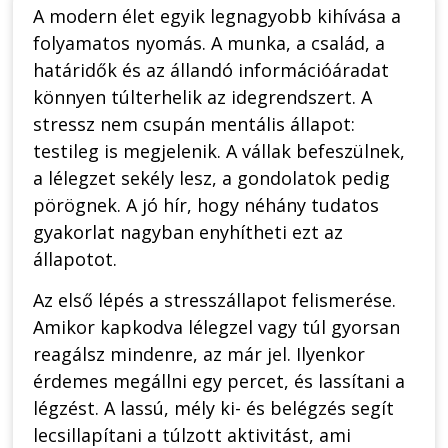
A modern élet egyik legnagyobb kihívása a
folyamatos nyomás. A munka, a család, a
határidők és az állandó információáradat
könnyen túlterhelik az idegrendszert. A
stressz nem csupán mentális állapot:
testileg is megjelenik. A vállak befeszülnek,
a lélegzet sekély lesz, a gondolatok pedig
pörögnek. A jó hír, hogy néhány tudatos
gyakorlat nagyban enyhítheti ezt az
állapotot.
Az első lépés a stresszállapot felismerése.
Amikor kapkodva lélegzel vagy túl gyorsan
reagálsz mindenre, az már jel. Ilyenkor
érdemes megállni egy percet, és lassítani a
légzést. A lassú, mély ki- és belégzés segít
lecsillapítani a túlzott aktivitást, ami