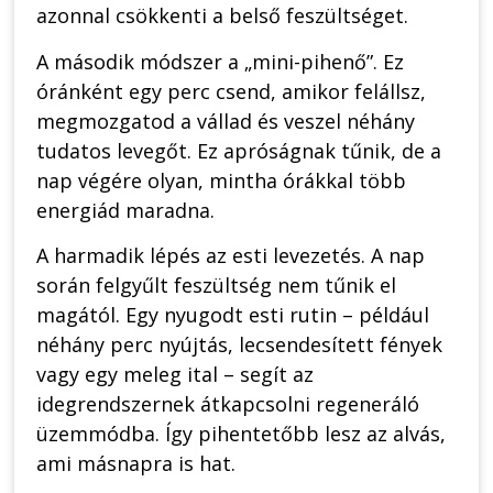
azonnal csökkenti a belső feszültséget.
A második módszer a „mini-pihenő”. Ez
óránként egy perc csend, amikor felállsz,
megmozgatod a vállad és veszel néhány
tudatos levegőt. Ez apróságnak tűnik, de a
nap végére olyan, mintha órákkal több
energiád maradna.
A harmadik lépés az esti levezetés. A nap
során felgyűlt feszültség nem tűnik el
magától. Egy nyugodt esti rutin – például
néhány perc nyújtás, lecsendesített fények
vagy egy meleg ital – segít az
idegrendszernek átkapcsolni regeneráló
üzemmódba. Így pihentetőbb lesz az alvás,
ami másnapra is hat.