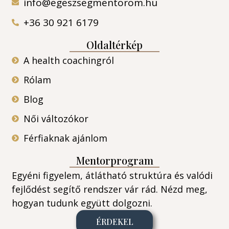
info@egeszsegmentorom.hu
+36 30 921 6179
Oldaltérkép
A health coachingról
Rólam
Blog
Női változókor
Férfiaknak ajánlom
Mentorprogram
Egyéni figyelem, átlátható struktúra és valódi
fejlődést segítő rendszer vár rád. Nézd meg,
hogyan tudunk együtt dolgozni.
ÉRDEKEL