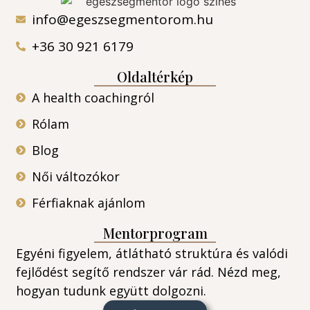
info@egeszsegmentorom.hu
+36 30 921 6179
Oldaltérkép
A health coachingról
Rólam
Blog
Női változókor
Férfiaknak ajánlom
Mentorprogram
Egyéni figyelem, átlátható struktúra és valódi
fejlődést segítő rendszer vár rád. Nézd meg,
hogyan tudunk együtt dolgozni.