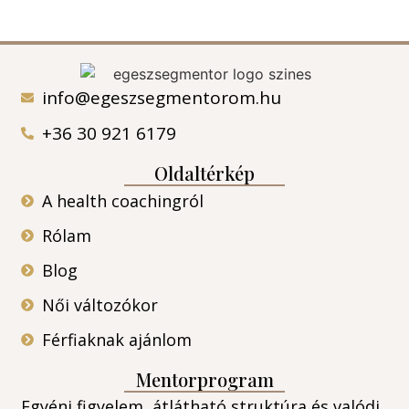
info@egeszsegmentorom.hu
+36 30 921 6179
Oldaltérkép
A health coachingról
Rólam
Blog
Női változókor
Férfiaknak ajánlom
Mentorprogram
Egyéni figyelem, átlátható struktúra és valódi